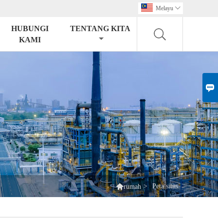
Melayu

HUBUNGI
TENTANG KITA
KAMI


>
Peta situs
rumah