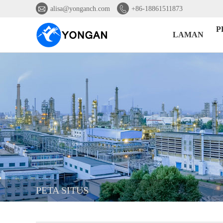


alisa@yonganch.com
+86-18861511873
P
LAMAN
PETA SITUS