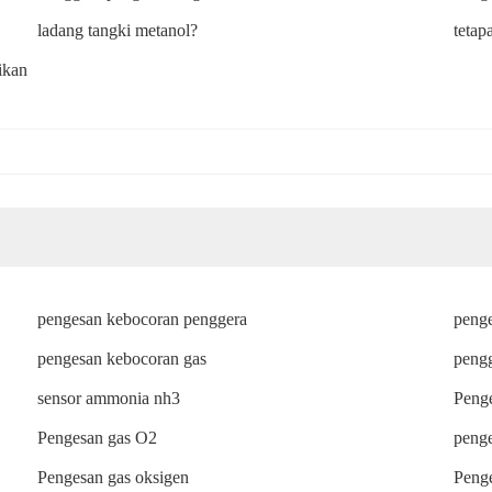
ladang tangki metanol?
tetap
ikan
pengesan kebocoran penggera
penge
pengesan kebocoran gas
pengg
sensor ammonia nh3
Peng
Pengesan gas O2
peng
Pengesan gas oksigen
Penge