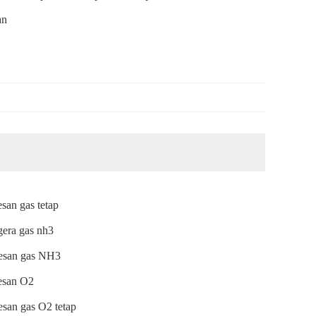
an
san gas tetap
era gas nh3
esan gas NH3
esan O2
san gas O2 tetap