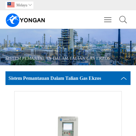
Melayu

Toggle main m
SISTEM PEMANTAUAN DALAM TALIAN GAS EKZOS
Sistem Pemantauan Dalam Talian Gas Ekzos